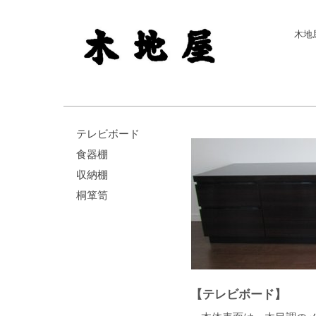
木地
テレビボード
食器棚
収納棚
桐箪笥
【テレビボード】